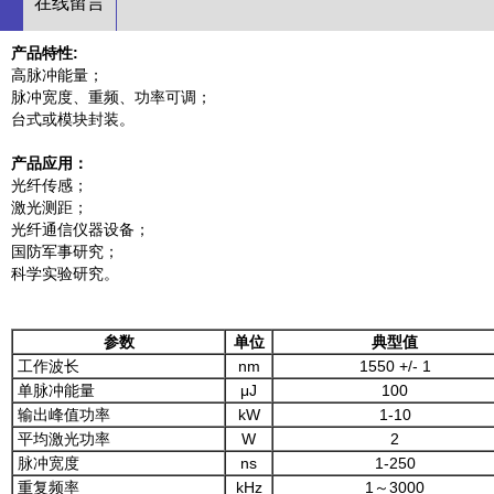
在线留言
产品特性:
高脉冲能量；
脉冲宽度、重频、功率可调；
台式或模块封装。
产品应用：
光纤传感；
激光测距；
光纤通信仪器设备；
国防军事研究；
科学实验研究。
参数
单位
典型值
工作波长
nm
1550 +/- 1
单脉冲能量
μJ
100
输出峰值功率
kW
1-10
平均激光功率
W
2
脉冲宽度
ns
1-250
重复频率
kHz
1～3000