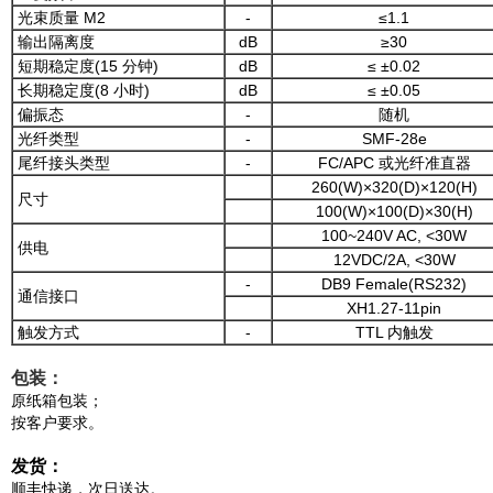
光束质量 M2
-
≤1.1
输出隔离度
dB
≥30
短期稳定度(15 分钟)
dB
≤ ±0.02
长期稳定度(8 小时)
dB
≤ ±0.05
偏振态
-
随机
光纤类型
-
SMF-28e
尾纤接头类型
-
FC/APC 或光纤准直器
260(W)×320(D)×120(H)
尺寸
100(W)×100(D)×30(H)
100~240V AC, <30W
供电
12VDC/2A, <30W
-
DB9 Female(RS232)
通信接口
XH1.27-11pin
触发方式
-
TTL 内触发
包装：
原纸箱包装；
按客户要求。
发货：
顺丰快递，次日送达。