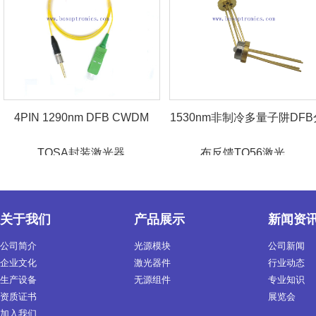
4PIN 1290nm DFB CWDM
1530nm非制冷多量子阱DFB分
TOSA封装激光器
布反馈TO56激光...
关于我们
产品展示
新闻资
公司简介
光源模块
公司新闻
企业文化
激光器件
行业动态
生产设备
无源组件
专业知识
资质证书
展览会
加入我们