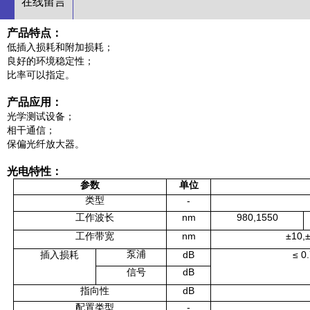
在线留言
产品特点：
低
插入损耗和附加损耗；
良好的环境稳定性；
比率可以指定。
产品应用：
光学测试设备；
相干通信；
保偏光纤放大器。
光电特性：
参数
单位
类型
-
工作波长
nm
980,1550
工作带宽
nm
±10,
泵浦
插入损耗
dB
≤ 0
信号
dB
指向性
dB
配置类型
-