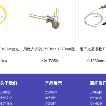
WDM激光
用做光源的2.5Gbps 1370nm激
用于光谱吸收TDL
..
光器 TO56
性1330nm 20m
关于我们
产品展示
新闻资
公司简介
光源模块
公司新闻
企业文化
激光器件
行业动态
生产设备
无源组件
专业知识