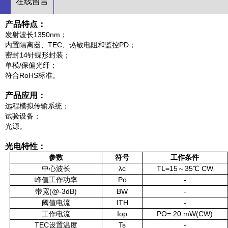
在线留言
产品特点：
发射波长1350nm；
内置隔离器、TEC、热敏电阻和监控PD；
密封14针蝶形封装；
单模/保偏光纤；
符合RoHS标准。
产品应用：
远程模拟传输系统；
试验设备；
光源。
光电特性：
参数
符号
工作条件
中心波长
λ
c
TL=15～35
℃
CW
峰值工作功率
P
o
-
带宽
(
@-3dB
)
BW
-
阈值电流
ITH
-
工作电流
Iop
PO= 20 mW(CW)
TEC设置温度
Ts
-